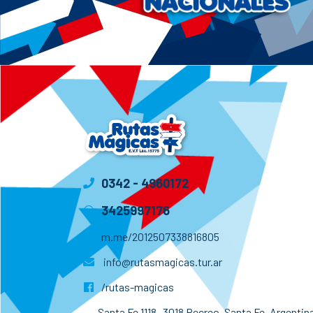
0342 - 4960172
3425997176
m.me/2012507338816805
info@rutasmagicas.tur.ar
/rutas-magicas
Santa Fe 1118- 3018 Recreo, Santa Fe, Argentina