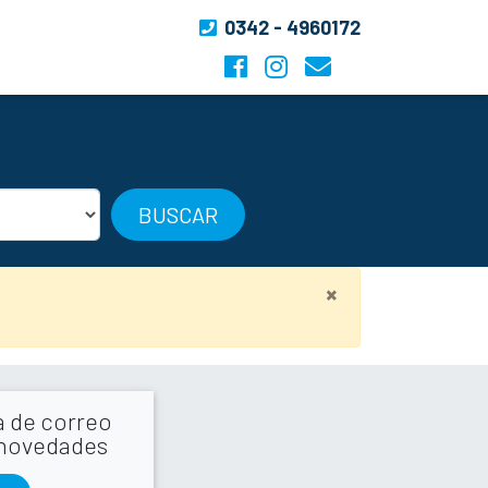
0342 - 4960172
BUSCAR
×
la de correo
 novedades